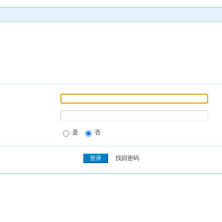
是
否
找回密码