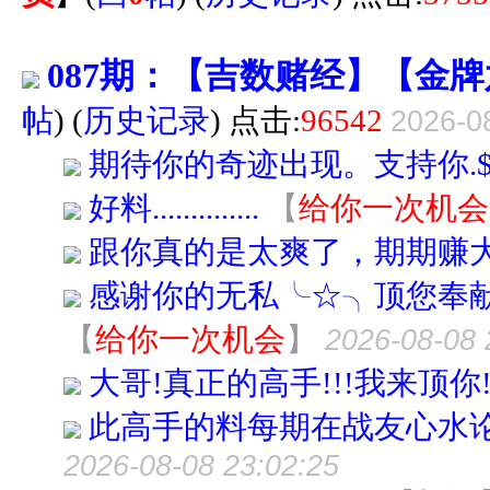
087期：【吉数赌经】【金
帖
)
(
历史记录
) 点击:
96542
2026-0
期待你的奇迹出现。支持你.$$
好料..............
【
给你一次机会
跟你真的是太爽了，期期赚
感谢你的无私╰☆╮顶您奉
【
给你一次机会
】
2026-08-08 
大哥!真正的高手!!!我来顶你
此高手的料每期在战友心水
2026-08-08 23:02:25