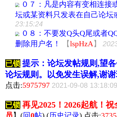
０７：凡是内容有变相连接
坛或某资料只发表在自己论坛
23:15:24
０８：不要发Q头Q尾或者Q
删除用户名！
【
lspHzA
】
2023
提示：论坛发帖规则,望各
已锁
论坛规则。以免发生误解,谢谢
点击:
5975797
2021-09-08 13:18:0
再见2025！2026起航
已锁
员
】
(
回
0
帖
)
(
历史记录
) 点击:
3735