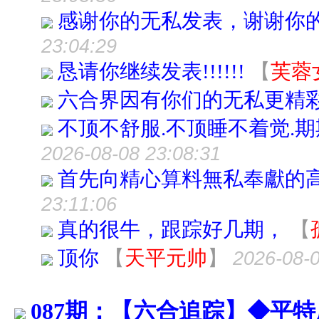
感谢你的无私发表，谢谢你
23:04:29
恳请你继续发表!!!!!!
【
芙蓉
六合界因有你们的无私更精彩!!!
不顶不舒服.不顶睡不着觉.期期
2026-08-08 23:08:31
首先向精心算料無私奉獻的高
23:11:06
真的很牛，跟踪好几期，
【
顶你
【
天平元帅
】
2026-08-0
087期：【六合追踪】◆平