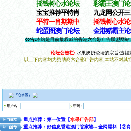
『
心水区
』
y
用户名：
y
密码：