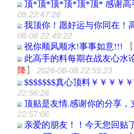
顶*顶*顶*顶*顶*顶* 感
08 22:47:28
我顶你！愿好运与你同在！
08-08 22:49:22
祝你顺风顺水!事事如意!!!
【
此高手的料每期在战友心水
降
】
2026-08-08 22:55:23
$$$$$$$真心顶料￥￥￥
22:56:26
顶贴是友情.感谢你的分享，支持你
22:57:06
亲爱的朋友！！今天您回贴