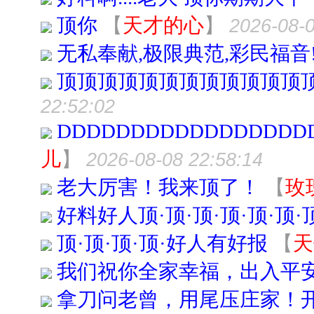
顶你
【
天才的心
】
2026-08-0
无私奉献,极限典范,彩民福音!
顶顶顶顶顶顶顶顶顶顶顶顶
22:52:02
DDDDDDDDDDDDDDDDD
儿
】
2026-08-08 22:58:14
老大厉害！我来顶了！
【
玫
好料好人顶·顶·顶·顶·顶·顶·
顶·顶·顶·顶·好人有好报
【
天
我们祝你全家幸福，出入平
拿刀问老曾，用尾压庄家！