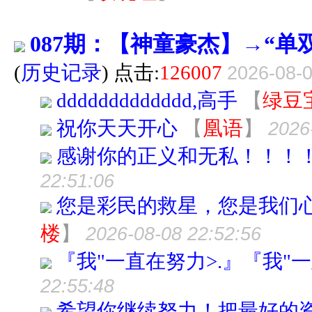
087期：【神童豪杰】→“单
(
历史记录
) 点击:
126007
2026-08-0
ddddddddddddd,高手
【
绿豆
祝你天天开心
【
凰语
】
2026
感谢你的正义和无私！！！
22:51:06
您是彩民的救星，您是我们
楼
】
2026-08-08 22:52:56
『我"一直在努力>.』『我"一
22:55:48
希望你继续努力！把最好的