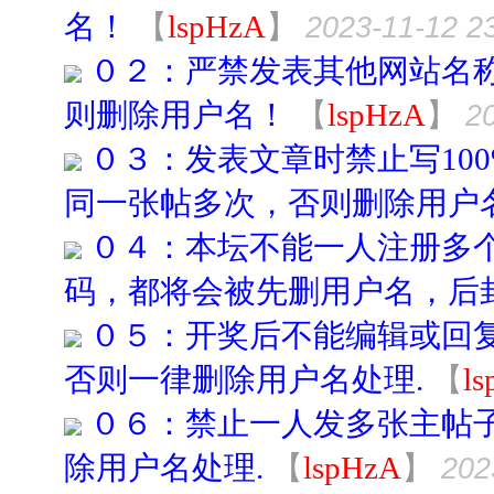
名！
【
lspHzA
】
2023-11-12 2
０２：严禁发表其他网站名
则删除用户名！
【
lspHzA
】
2
０３：发表文章时禁止写10
同一张帖多次，否则删除用户
０４：本坛不能一人注册多
码，都将会被先删用户名，后
０５：开奖后不能编辑或回
否则一律删除用户名处理.
【
l
０６：禁止一人发多张主帖
除用户名处理.
【
lspHzA
】
202