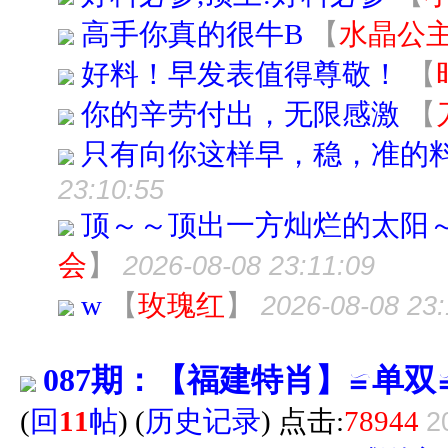
高手你真的很牛B
【
水晶公
好料！早发表值得尊敬！
【
你的辛劳付出，无限感激
【
只有向你这样早，稳，准的
23:10:55
顶～～顶出一方灿烂的太阳
会
】
2026-08-08 23:11:09
w
【
玫瑰红
】
2026-08-08 23:
087期：【福建特肖】≌单
(
回
11
帖
)
(
历史记录
) 点击:
78944
2