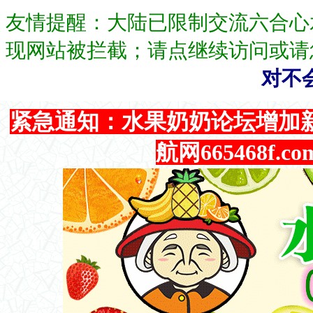
友情提醒：大陆已限制交流六合心
现网站被拦截；请点继续访问或请
对不