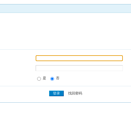
是
否
找回密码