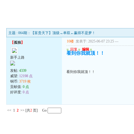
主题 : 064期：【富贵天下】顶级→单双←赢得不是梦！
10楼
发表于: 2025-06-07 23:25
---
【
孤独
】
u
回复
u
编辑
u
看到你我就顶！！
新手上路
发帖:
4339
看到你我就顶！！
威望:
12198 点
铜币:
3719 枚
贡献值:
0 点
好评度:
0 点
<<
1
2
>>
[共
2
页] Go