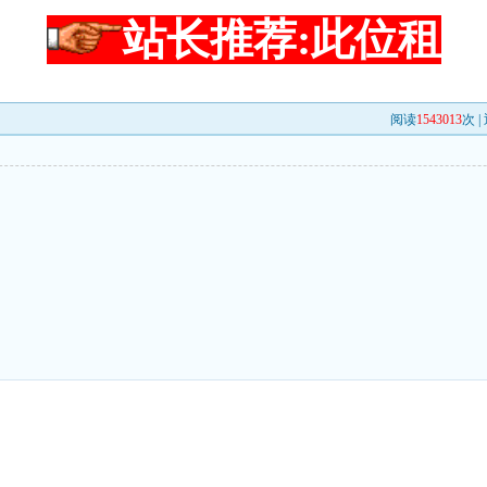
站长推荐:此位租
阅读
1543013
次 |