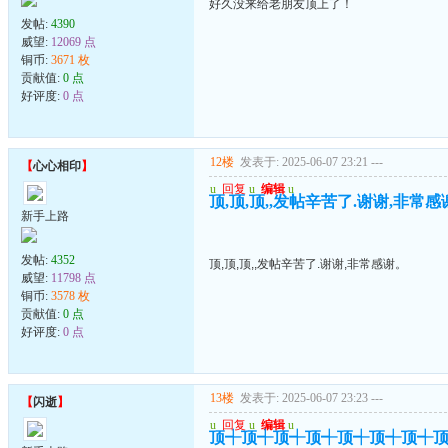
好久没来给老朋友顶上了！
发帖:
4390
威望:
12069 点
铜币:
3671 枚
贡献值:
0 点
好评度:
0 点
12楼
发表于: 2025-06-07 23:21
---
【
心心相印
】
u
回复
u
编辑
u
顶,顶,顶,,发帖辛苦了.谢谢,非常感
新手上路
发帖:
4352
顶,顶,顶,,发帖辛苦了.谢谢,非常感谢。
威望:
11798 点
铜币:
3578 枚
贡献值:
0 点
好评度:
0 点
13楼
发表于: 2025-06-07 23:23
---
【
闪逝
】
u
回复
u
编辑
u
顶┽顶┽顶┽顶┽顶┽顶┽顶┽