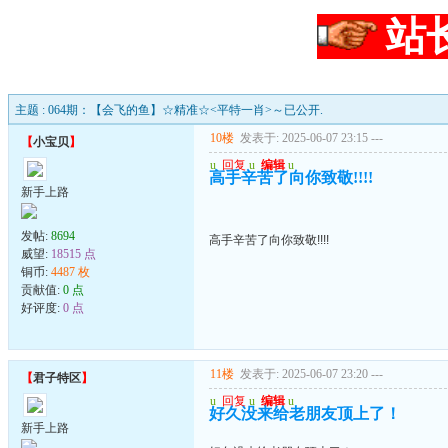
站
主题 : 064期：【会飞的鱼】☆精准☆<平特一肖>～已公开.
10楼
发表于: 2025-06-07 23:15
---
【
小宝贝
】
u
回复
u
编辑
u
高手辛苦了向你致敬!!!!
新手上路
发帖:
8694
高手辛苦了向你致敬!!!!
威望:
18515 点
铜币:
4487 枚
贡献值:
0 点
好评度:
0 点
11楼
发表于: 2025-06-07 23:20
---
【
君子特区
】
u
回复
u
编辑
u
好久没来给老朋友顶上了！
新手上路