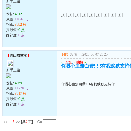
新手上路
发帖:
4312
顶┽顶┽顶┽顶┽顶┽顶┽顶┽顶┽顶┽
威望:
11844 点
铜币:
3592 枚
贡献值:
0 点
好评度:
0 点
14楼
发表于: 2025-06-07 23:25
---
【
深山悠林客
】
u
回复
u
编辑
u
你嘅心血無白費!!!!!有我默默支持你..
新手上路
发帖:
4369
你嘅心血無白費!!!!!有我默默支持你......
威望:
11770 点
铜币:
3517 枚
贡献值:
0 点
好评度:
0 点
<<
1
2
>>
[共
2
页] Go