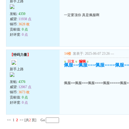
新手上路
发帖:
4359
一定要顶你 真是佩服啊
威望:
11938 点
铜币:
3628 枚
贡献值:
0 点
好评度:
0 点
14楼
发表于: 2025-06-07 23:26
---
【
特码力量
】
u
回复
u
编辑
u
佩服==佩服===佩服====佩服==
新手上路
发帖:
4376
佩服==佩服===佩服====佩服=====佩服=
威望:
12067 点
铜币:
3673 枚
贡献值:
0 点
好评度:
0 点
<<
1
2
>>
[共
2
页] Go