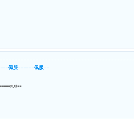
===佩服======佩服==
=====佩服==