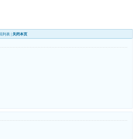
回列表
|
关闭本页