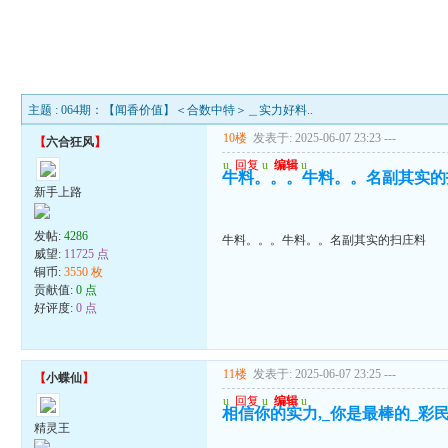
主题 : 064期：【闻香价值】＜合数中特＞＿实力好料..
10楼
发表于: 2025-06-07 23:23
---
【
六合狂风
】
u
回复
u
编辑
u
牛料。。。牛料。。名副其实的
新手上路
发帖:
4286
牛料。。。牛料。。名副其实的扫庄料
威望:
11725 点
铜币:
3550 枚
贡献值:
0 点
好评度:
0 点
11楼
发表于: 2025-06-07 23:25
---
【
小蝶仙
】
u
回复
u
编辑
u
相信你的实力,_你是最棒的_彩
精灵王