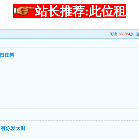
站长推荐:此位租
阅读
1860564
次 |
扫庄料
民有你发大财