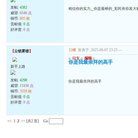
发帖:
4382
相信你的实力,_你是最棒的_彩民有你发大
威望:
6546 点
铜币:
895 枚
贡献值:
0 点
好评度:
0 点
12楼
发表于: 2025-06-07 23:25
---
【
云锁雾楼
】
u
回复
u
编辑
u
你是我最崇拜的高手
新手上路
发帖:
4298
你是我最崇拜的高手
威望:
11836 点
铜币:
3558 枚
贡献值:
0 点
好评度:
0 点
<<
1
2
>>
[共
2
页] Go