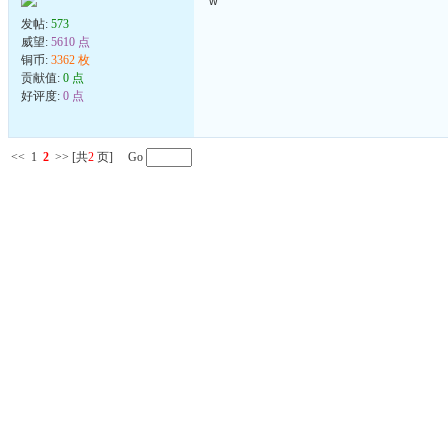
w
发帖:
573
威望:
5610 点
铜币:
3362 枚
贡献值:
0 点
好评度:
0 点
<<
1
2
>>
[共
2
页] Go