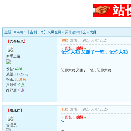
站
主题 : 064期：【吉利一肖】火爆全网＜买什么中什么＞大赚.
10楼
发表于: 2025-06-07 23:24
---
【
六合狂风
】
u
回复
u
编辑
u
记你大功 又赚了一笔，记你大功
新手上路
发帖:
4286
记你大功 又赚了一笔，记你大功
威望:
11725 点
铜币:
3550 枚
贡献值:
0 点
好评度:
0 点
11楼
发表于: 2025-06-07 23:26
---
【
玫瑰红
】
u
回复
u
编辑
u
w
管理员